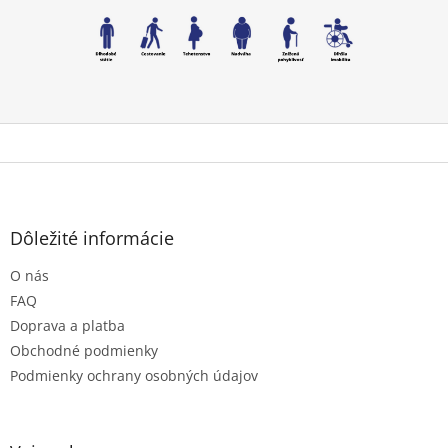
Z
á
p
ä
Dôležité informácie
t
O nás
i
e
FAQ
Doprava a platba
Obchodné podmienky
Podmienky ochrany osobných údajov