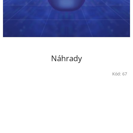
Náhrady
Kód:
67