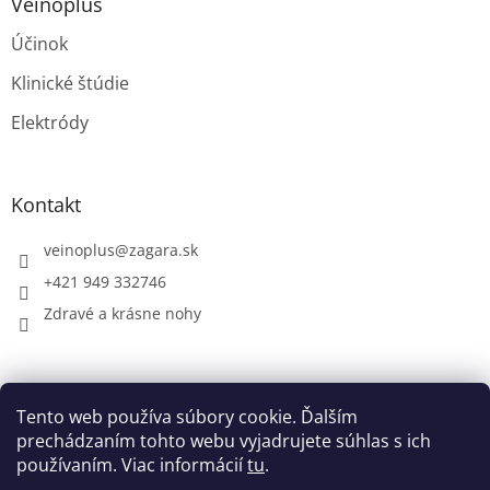
Veinoplus
Účinok
Klinické štúdie
Elektródy
Kontakt
veinoplus
@
zagara.sk
+421 949 332746
Zdravé a krásne nohy
Shoptet.sk
MôjPrvýEshop.sk
Tento web používa súbory cookie. Ďalším
prechádzaním tohto webu vyjadrujete súhlas s ich
používaním. Viac informácií
tu
.