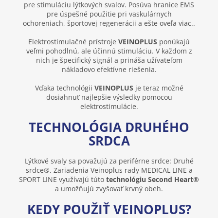
pre stimuláciu lýtkových svalov. Posúva hranice EMS
pre úspešné použitie pri vaskulárnych
ochoreniach, športovej regenerácii a ešte oveľa viac..
Elektrostimulačné prístroje
VEINOPLUS
ponúkajú
veľmi pohodlnú, ale účinnú stimuláciu. V každom z
nich je špecifický signál a prináša užívateľom
nákladovo efektívne riešenia.
Vďaka technológii
VEINOPLUS
je teraz možné
dosiahnuť najlepšie výsledky pomocou
elektrostimulácie.
TECHNOLÓGIA DRUHÉHO
SRDCA
Lýtkové svaly sa považujú za periférne srdce: Druhé
srdce®. Zariadenia Veinoplus rady MEDICAL LINE a
SPORT LINE využívajú túto
technológiu Second Heart®
a umožňujú zvyšovať krvný obeh.
KEDY POUŽIŤ VEINOPLUS?